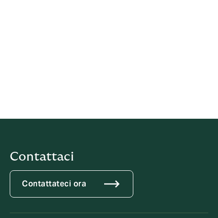
02153260266 - REA: TV-191933
Capitale Sociale € 26.000 i.v.
Iscrizione Registro Unico Intermediari: B000142902 del
02/04/2007
Broker assicurativo soggetto al controllo dell’IVASS –
Istituto per la vigilanza sulle Assicurazioni
(
https://www.ivass.it
)
Segnala un reclamo
Contattaci
Contattateci ora