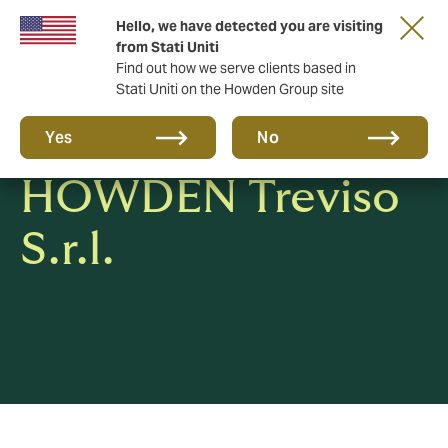
Hello, we have detected you are visiting
from Stati Uniti
Find out how we serve clients based in
Stati Uniti on the Howden Group site
Dati societari
Yes
No
HOWDEN Treviso
S.r.l.