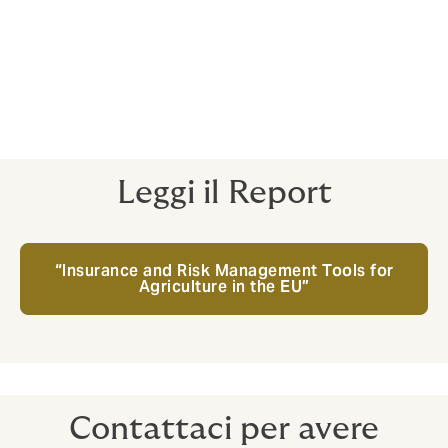
ambiente più sano.
Oltre ai finanziamenti, la BEI offre servizi di consulenza
che aiutano i partner pubblici e privati a sviluppare e
implementare progetti di alta qualità e pronti per gli
investimenti. Solo nel 2024, i team di consulenza della
BEI hanno contribuito a mobilitare oltre 200 miliardi di
investimenti in Europa e oltre.
Leggi il Report
“Insurance and Risk Management Tools for
Agriculture in the EU”
Contattaci per avere