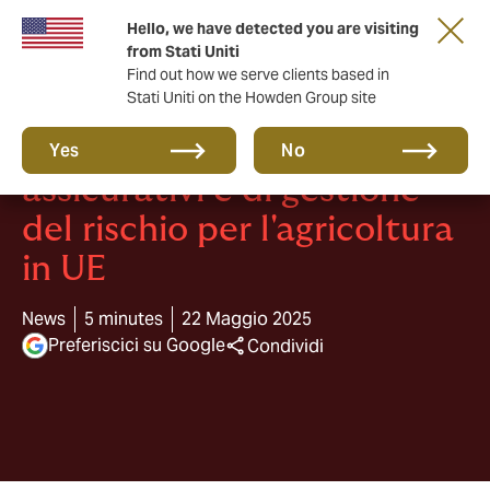
Hello, we have detected you are visiting
from Stati Uniti
Find out how we serve clients based in
Stati Uniti on the Howden Group site
Report: Strumenti
Yes
No
assicurativi e di gestione
del rischio per l'agricoltura
in UE
News
5 minutes
22 Maggio 2025
Preferiscici su Google
Condividi