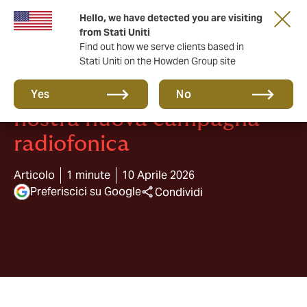
Hello, we have detected you are visiting
from Stati Uniti
Find out how we serve clients based in
Stati Uniti on the Howden Group site
How? Howden. Ascolta la
Yes
No
nostra nuova campagna
radiofonica
Articolo
1 minute
10 Aprile 2026
Preferiscici su Google
Condividi