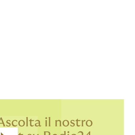
Howden! Il broker assicurativo che con i
suoi professionisti ti affianca in ogni
tematica relativa ai rischi
d’impresa:
prevenzione, rispetto delle
norme e soluzioni assicurative.
Un unico
partner per la gestione integrata dei tuoi
rischi.
How? Howden. Global Insurance
Broker
Clicca per ascoltare il nostro
nuovo spot