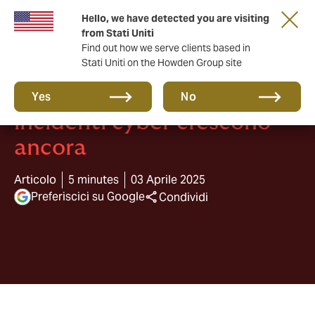
Hello, we have detected you are visiting
from Stati Uniti
Find out how we serve clients based in
Stati Uniti on the Howden Group site
Rapporto Clusit 2025: gli
Yes
No
incidenti cyber crescono
ancora
Articolo
5 minutes
03 Aprile 2025
Preferiscici su Google
Condividi