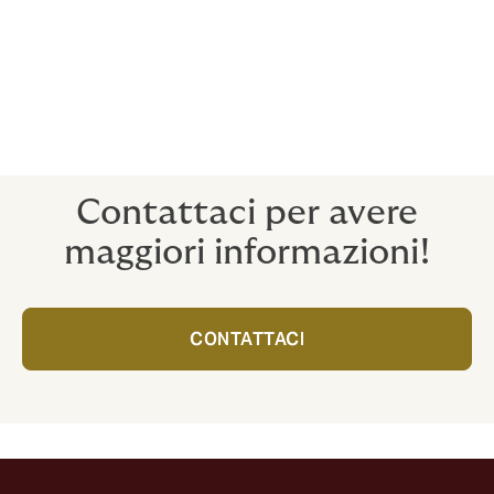
incidenti. La resilienza digitale deve diventare un
pilastro della fiducia tra cittadini, imprese e istituzioni.
Investire in coperture assicurative cyber rappresenta,
in questo contesto, un elemento strategico per
garantire continuità operativa e protezione dai danni
economici derivanti da attacchi informatici sempre più
sofisticati.
Contattaci per avere
maggiori informazioni!
CONTATTACI