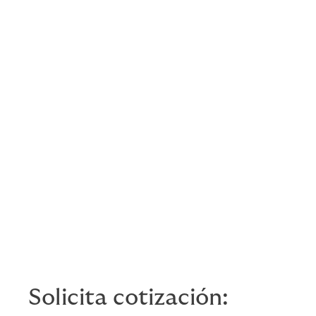
Tu Mascota
Hasta $500,000 por muerte
accidental por vigencia, hasta
$200,000 por gastos de
cremación por vigencia
Identidad
Hasta $1,500,000
Protegida
Solicita cotización: