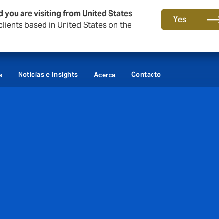
o
d you are visiting from United States
Yes
lients based in United States on the
Noticias e Insights
Contacto
s
Acerca