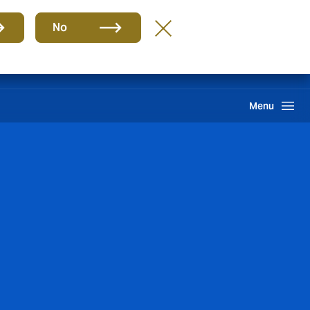
Grupo
ES
No
PQR
Portal de Pago
Howden One Network
Buscar
Menu