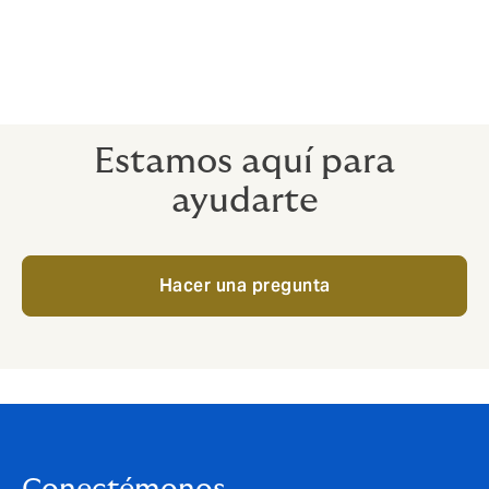
Una cláusula de "no daños por retraso o
demora" transfiere este riesgo (sujeto a
ciertas condiciones; por ejemplo, se excluye
el retraso intencionado).
Estamos aquí para
ayudarte
Hacer una pregunta