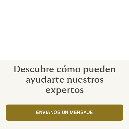
debido a:
Retrasos de viaje inevitables
Fallecimiento, lesión y/o enfermedad
Cuando la incomparecencia de personas clave es un
factor decisivo para los asistentes, el seguro está
preparado para protegerles.
Descubre cómo pueden
ayudarte nuestros
expertos
ENVÍANOS UN MENSAJE