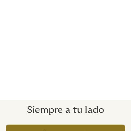
Si los problemas con tu propiedad pueden costarte
dinero, tu seguro debe cubrirlo.
Sustitución de cerraduras y llaves
Para ayudar a recuperar tu tranquilidad (después de un
robo, por ejemplo).
Siempre a tu lado
Nuestros consejos te ayudarán a no dejarte
sorprender por tecnicismos, como malinterpretar la
verdadera intención de las condiciones de la póliza.
Siempre a tu lado