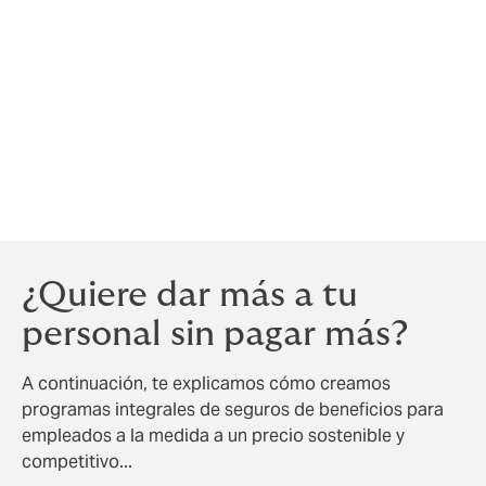
el mundo, al igual que los mercados de seguros. Para
conseguir los acuerdos adecuados se necesitan
conocimientos globales.
Howden es una empresa verdaderamente global con
oficinas y socios de confianza en más de 90 países.
Equiparemos tu programa para obtener resultados en
cualquier parte del mundo donde trabajen tus
empleados.
¿Quiere dar más a tu
personal sin pagar más?
A continuación, te explicamos cómo creamos
programas integrales de seguros de beneficios para
empleados a la medida a un precio sostenible y
competitivo...