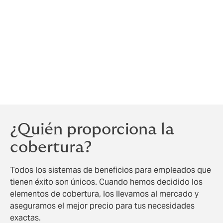
No puedes limitarte a contratar un seguro de
beneficios para empleados y dar por hecho que el
trabajo está hecho.
Estaremos encantados de organizar talleres y elaborar
manuales a la medida, e incluso de formar a los
responsables de contratación para que "vendan" tu
empresa a los futuros empleados.
¿Quién proporciona la
cobertura?
Todos los sistemas de beneficios para empleados que
tienen éxito son únicos. Cuando hemos decidido los
elementos de cobertura, los llevamos al mercado y
aseguramos el mejor precio para tus necesidades
exactas.