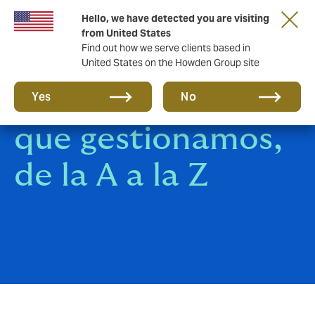
Hello, we have detected you are visiting
from United States
Find out how we serve clients based in
United States on the Howden Group site
Todos los seguros
Yes
No
que gestionamos,
de la A a la Z