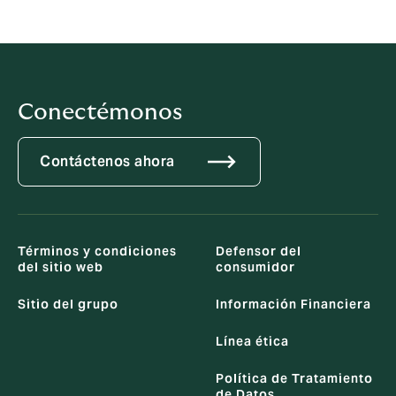
probable que sea, violado, debería utilizar el
procedimiento de quejas de la organización.
Conectémonos
Contáctenos ahora
Términos y condiciones
Defensor del
del sitio web
consumidor
Sitio del grupo
Información Financiera
Línea ética
Política de Tratamiento
de Datos