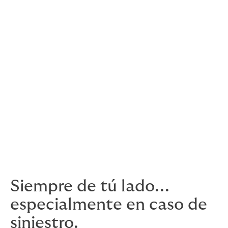
Realizamos revisiones de pólizas, supervisamos las
renovaciones y facilitamos la afiliación, baja y
facturación.
Comparación con la competencia
Compara tu oferta con la de otras empresas de tu
sector.
Nuestro propio centro de contacto
Estamos preparados para atender tus llamadas y
prestarte asistencia 24 horas al día, 7 días a la
semana.
Siempre de tú lado...
especialmente en caso de
siniestro.