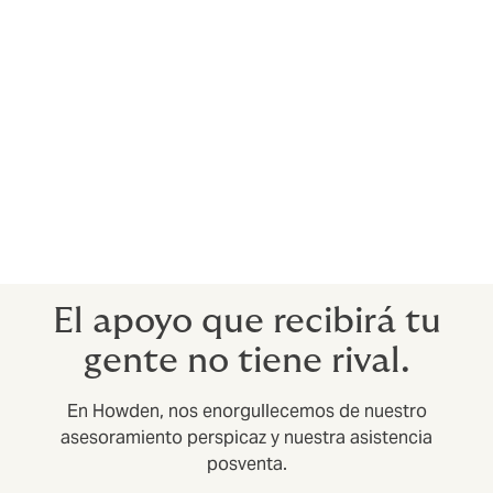
acepte VISA, Mastercard o Europay.
Privilegios de acceso y ofertas preferentes en
restaurantes, centros de bienestar, gimnasios,
hoteles y alojamientos, etc.
Devolución de primas
Las mejores pólizas de seguro médico colectivo
ofrecen un reembolso de la prima si se alcanza un
determinado índice de utilización (es decir, un
determinado periodo de tiempo sin siniestros).
El apoyo que recibirá tu
gente no tiene rival.
En Howden, nos enorgullecemos de nuestro
asesoramiento perspicaz y nuestra asistencia
posventa.