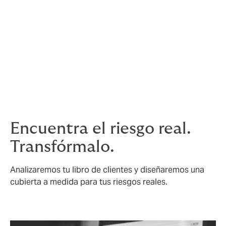
Trabajaremos con la aseguradora para organizar el
cobro de la deuda y conseguir que te devuelvan el
dinero.
Si el cobrador no puede cobrar todo el pago que te
debían, podemos ayudarte a presentar una
reclamación al seguro. En este caso, la aseguradora
podría pagar hasta el 90% de la deuda asegurada y los
gastos de cobro.
Encuentra el riesgo real.
Transfórmalo.
Analizaremos tu libro de clientes y diseñaremos una
cubierta a medida para tus riesgos reales.