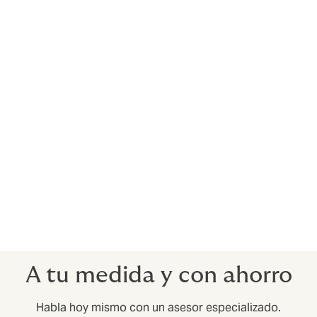
Las relaciones con los clientes son diferentes.
Tus clientes tendrán diferentes exigencias y
condiciones.
Tu seguro de crédito comercial debe estar
configurado para tenerlo en cuenta. Por ejemplo,
podrías tener franquicias para algunos clientes, pero
no para otros.
No se trata sólo de impagos prolongados e
insolvencias: tener acceso a información sobre el
mercado antes de cerrar acuerdos puede ayudarte a
concentrar tus esfuerzos de venta en empresas con
buena reputación de pago.
A tu medida y con ahorro
Habla hoy mismo con un asesor especializado.