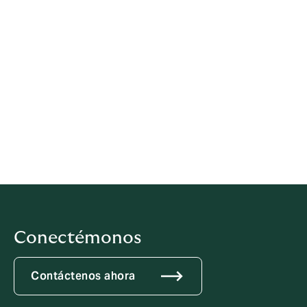
Esta política se ha redactado sobre la base de lo
dispuesto en múltiples legislaciones.
Esta política se refiere sólo a Howden, a menos que se
indique lo contrario en el presente documento.
Última revisión: 21 mayo 2026
iubenda
aloja este contenido y únicamente recoge
los
Datos Personales que sean estrictamente necesarios
para prestar este servicio.
Conectémonos
Contáctenos ahora