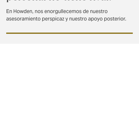
En Howden, nos enorgullecemos de nuestro
asesoramiento perspicaz y nuestro apoyo posterior.
Rápida liquidación de siniestros con nuestro
propio departamento interno de siniestros
La agilización de los siniestros es una parte
importante de la función del corredor: incorporamos
la resolución rápida de siniestros desde la fase de
diseño, para ahorrar tiempo y estrés cuando más
importa.