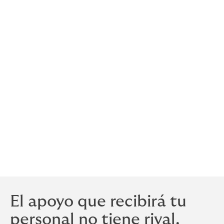
frecuentes actualizaciones de los requisitos de
suscripción médica: Nuestra base de negociación será
la suma asegurada más alta más un 10% por
aumento/ajuste salarial dentro del año.
¿Con quién está cubierto?
Howden garantiza la cobertura con aseguradoras con
calificación AA, experiencia y conocimientos en el
ámbito especializado de los seguros de vida. Estas
aseguradoras pueden estar en mercados locales y en
los mercados especializados de Lloyds of London en
el Reino Unido. Todas las aseguradoras que utilizamos
son muy respetadas, tienen finanzas extremadamente
estables y serán viables a largo plazo.
El apoyo que recibirá tu
personal no tiene rival.