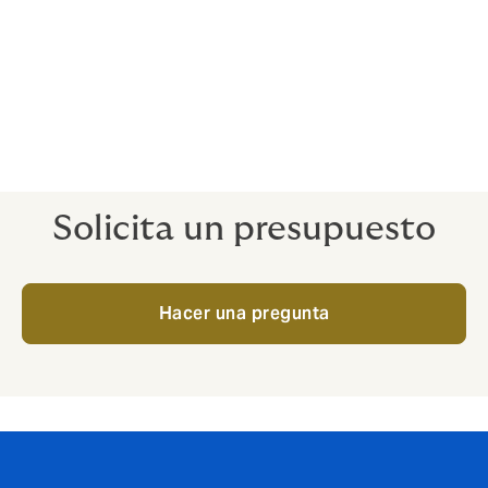
¿Con quién está cubierta?
Utilizamos una variedad de aseguradoras en el
mercado abierto, dependiendo de la naturaleza del
riesgo. Disfrutamos de excelentes relaciones y acceso
a muchos mercados de seguros con experiencia en
una amplia gama de sectores.
Solicita un presupuesto
Hacer una pregunta