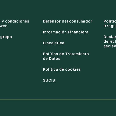
 y condiciones
Defensor del consumidor
Políti
o web
irregu
Información Financiera
l grupo
Decla
derec
Línea ética
escla
Política de Tratamiento
de Datos
Política de cookies
SUCIS