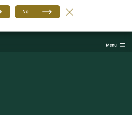
Grupo
ES
No
PQR
Portal de Pago
Howden One Network
Buscar
Menu