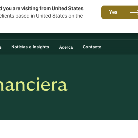
o
d you are visiting from United States
Yes
lients based in United States on the
Noticias e Insights
Contacto
s
Acerca
nanciera