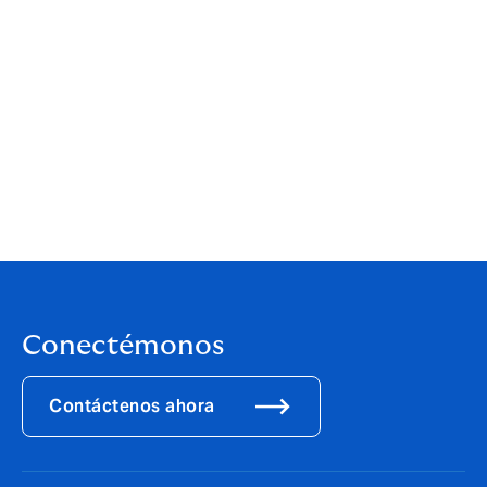
de carbono. Nuestro enfoque colectivo y nuestra
práctica de Riesgo Climático y Resiliencia, que se
expande rápidamente, crean una potencia de
potencial paramétrico que esperamos desplegar para
servir a nuestros clientes y construir este mercado
vital con nuestros socios aseguradores.”
Stuart Martin, Líder de Soluciones Paramétricas en el
Hub de Riesgo Climático y Resiliencia de Howden,
coordinará la práctica.
Conectémonos
Contáctenos ahora