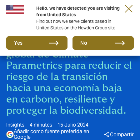
Hello, we have detected you are visiting
from United States
Find out how we serve clients based in
United States on the Howden Group site
Howden lanza la práctica
Yes
No
global de Climate
Parametrics para reducir el
riesgo de la transición
hacia una economía baja
en carbono, resiliente y
proteger la biodiversidad.
Insights
4 minutes
15 Julio 2024
Añadir como fuente preferida en
Compartir
Google