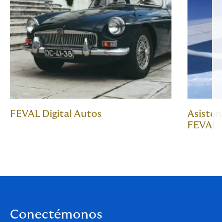
FEVAL Digital Autos
Asisten
FEVAL
Conectémonos