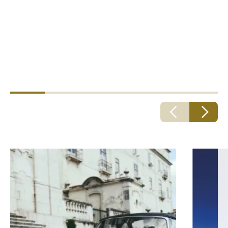
Maria Janeth Buitrago
Email:
janeth.buitrago@howdengroup.com
Teléfono:
(601) 6075500 Ext 5575
Celular:
3105573408