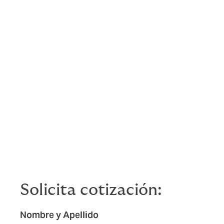
Complementarios
Servicio de desinfecci
Traslado al taller por
Revisión Previaje
Diagnóstico mecánico 
niveles y aire)
Taxi S.O.S.
Mensajería por emerg
Solicita cotización:
Nombre y Apellido