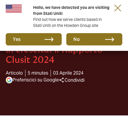
Hello, we have detected you are visiting
from Stati Uniti
Find out how we serve clients based in
Stati Uniti on the Howden Group site
Attacchi informatici gravi
Yes
No
in crescita: il Rapporto
Clusit 2024
Articolo
5 minutes
03 Aprile 2024
Preferiscici su Google
Condividi