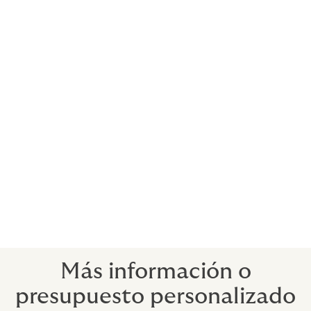
Museos
Colecciones privadas y corporativas
Comerciantes de obras de arte
Transportistas y embaladores
Subastadores
Anticuarios
Colecciones y comerciantes de monedas
Colecciones y comerciantes de sellos
Exposiciones
Coleccionistas de vino.
Más información o
presupuesto personalizado