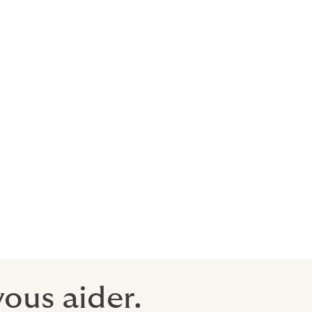
e entreprise
ins des
rance
 la
ous aider.