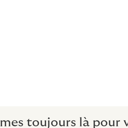
utes », la couverture de responsabilité civile protégera votr
ur vos lieux et présente ensuite une réclamation contre vous.
soutien possible, Howden a établi des partenariats avec certa
nce et de services de gestion des risques en matière d'assu
assureurs de Lloyd's, ce qui donne aux clients la sécurité et
 spécialisé d'assurance et de réassurance du monde.
es toujours là pour v