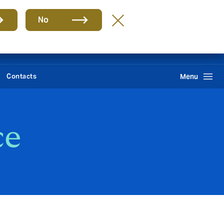
Groupe
FR
No
Howden One Network
Réclamations
Recherche
Contacts
Menu
ce