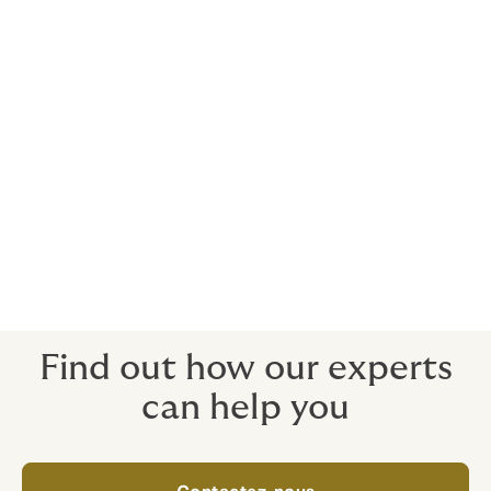
Les politiques sont conçues pour couvrir les coûts, les
dépenses et les recettes lorsqu'un événement est
annulé, abandonné, reporté, interrompu ou déplacé
lorsqu'une personne ou des personnes spécifiées ne
peuvent pas se présenter à l'événement en raison de :
Retards de voyage inévitables
Mort, blessure et/ou maladie
Lorsque l'absence de personnes clés est un élément
déterminant pour les participants, l'assurance est
prête à protéger.
Find out how our experts
can help you