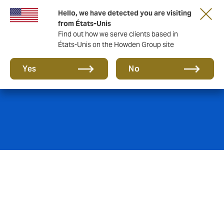
Hello, we have detected you are visiting
from États-Unis
Find out how we serve clients based in
États-Unis on the Howden Group site
Réassurance
Yes
No
Howden a une grande expérience dans