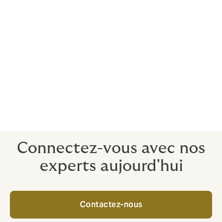
Nous sommes en mesure de développer des solutions
hybrides pour des clients à travers le monde dans tous
les secteurs et tous les domaines d'activité.
Au cœur de l'offre de l'équipe Howden se trouve une
dévotion au service à la clientèle. Nous nous
concentrons sur ce dont vous avez besoin pour
atteindre vos objectifs, puis nous utilisons l'ensemble
de notre expertise combinée pour vous aider à y
parvenir.
Connectez-vous avec nos
experts aujourd'hui
Contactez-nous