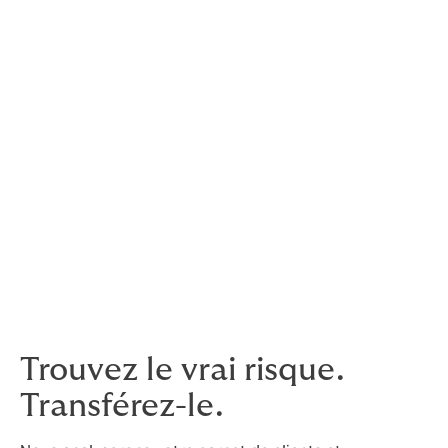
et nous établirons un plafond de crédit pour chacun
d'entre eux. Vous continuez à commercer avec vos
clients comme d'habitude. Si l'un de vos clients ne paie
pas jusqu'à son plafond de crédit convenu, veuillez
nous en informer. Nous travaillerons avec l'assureur
pour organiser une recouvrement de dette et vous
rembourser votre argent.
Si le recouvreur de dettes ne peut pas recouvrer tout
le paiement qui vous était dû, nous pouvons vous aider
à soumettre une demande d'assurance. Dans ce cas,
l'assureur pourrait payer jusqu'à 90 % de la dette
assurée et des frais de recouvrement.
Trouvez le vrai risque.
Transférez-le.