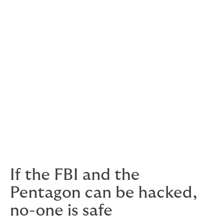
Coûts de notification des clients
Surveillance des détails de carte de crédit et
d'identité volés de vos clients
Interruption des affaires et coûts alternatifs
de travail
Coûts d'enquête
Coûts d'extorsion
frais de défense légale et dommages.
If the FBI and the
Pentagon can be hacked,
no-one is safe