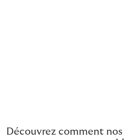
Interruption des affaires
Travaux de contrat
Démarrage différé couvre
Couverture de fond de trou
Responsabilité des employeurs
Les programmes d'assurance expatriés
Responsabilité civile générale des tiers
Cautionnements de performance
Obligations de réintégration
Responsabilités de subsidence
Machinerie souterraine et de surface
Responsabilités entre les travailleurs
Découvrez comment nos