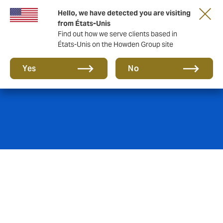
Hello, we have detected you are visiting
from États-Unis
Find out how we serve clients based in
États-Unis on the Howden Group site
Assurance Minière
Yes
No
Avec une demande croissante constante