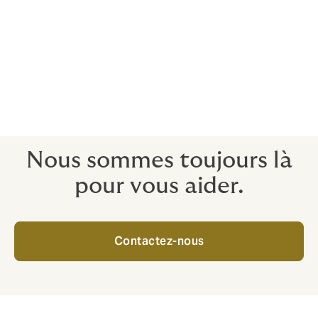
Protéger contre les insolvabilités
Les conditions du marché difficiles et l'incertitude
économique augmentent la probabilité que les clients
ou une partie de la chaîne d'approvisionnement
fassent faillite. Notre assurance-crédit peut vous
protéger contre le risque que vos clients ou
fournisseurs fassent faillite.
Nous sommes toujours là
pour vous aider.
Contactez-nous