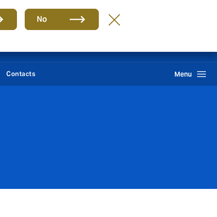
Groupe
FR
No
Howden One Network
Réclamations
Recherche
Contacts
Menu