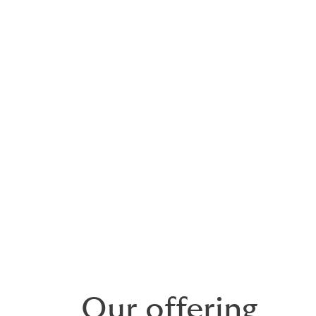
 à l'art sont uniques et
 gestion experte.
e dans la création d'assurances sur mesure pour les galerie
 vente aux enchères, les revendeurs, les universités et les in
anger.
peuvent organiser une protection complète pour une large g
des sculptures aux verres, aux antiquités et aux pièces de mon
Our offering