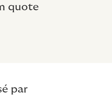
om quote
sé par