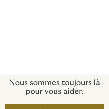
London au Royaume-Uni. Tous les assureurs que nous
utilisons sont bien respectés, ont des finances
extrêmement stables et seront viables à long terme.
En tant que partie du groupe Howden, nous utilisons
notre puissance d'achat mondiale pour organiser une
assurance de qualité à un prix avantageux.
Votre consultant Howden vous permettra de naviguer
en toute confiance sur le marché, avec des
connaissances à jour, en vous aidant à trouver une
couverture de qualité à un prix très compétitif.
Nous sommes toujours là
pour vous aider.