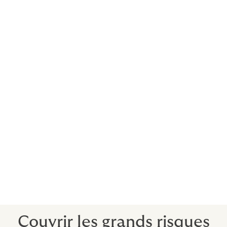
Une couverture d'interruption d'activité où l'assuré est
affecté par un événement terroriste dans une région
définie.
4. Enlèvement et rançon
Fournit une équipe d'experts en réponse à la crise
prête à intervenir dans les situations d'enlèvement et
de rançon.
5. Assurance de réponse à la crise
Fournit une réponse experte aux situations telles que
les catastrophes naturelles et les bouleversements
politiques.
Couvrir les grands risques