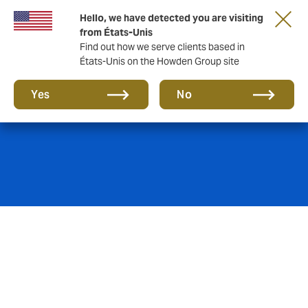
Hello, we have detected you are visiting
from États-Unis
Find out how we serve clients based in
États-Unis on the Howden Group site
Coque Marine
Yes
No
Si vous construisez, possédez, conseillez ou