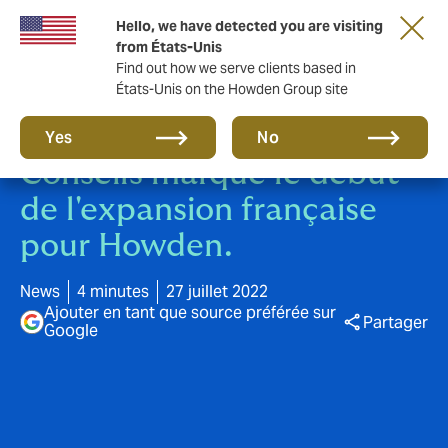
Hello, we have detected you are visiting
from États-Unis
Find out how we serve clients based in
États-Unis on the Howden Group site
L'acquisition de C.R.F.
Yes
No
Conseils marque le début
de l'expansion française
pour Howden.
News
4 minutes
27 juillet 2022
Ajouter en tant que source préférée sur
Partager
Google