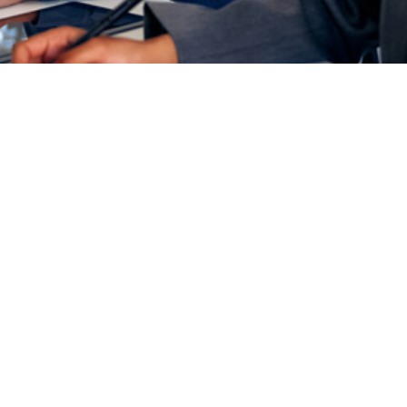
iente para atender y resolver las quejas y reclamaciones de
en ECO/734/2004, de 11 de marzo, sobre los departamentos 
ente de las entidades financieras, que regula los requisitos y
te tipo de servicios.
 externalizó este servicio y contrató a INADE, Instituto Atlan
cialidad y aportar la experiencia necesaria en la atención de 
ientes de Howden Iberia, así como una resolución diligente d