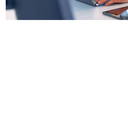
Contamos con un servicio de atención al cl
enero de 2008, de conformidad con la Ord
de atención al cliente y el defensor del cli
procedimientos que deberían de cumplir es
Para cumplir con lo anterior, Howden Iberia
Seguro S.L., con el fin de garantizar impar
queja o reclamación presentada por los cl