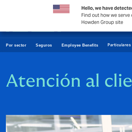
Empresas y Negocios
Reaseguro
Hello, we have detecte
Find out how we serve c
Howden Group site
Particulares
Por sector
Seguros
Employee Benefits
Atención al cli