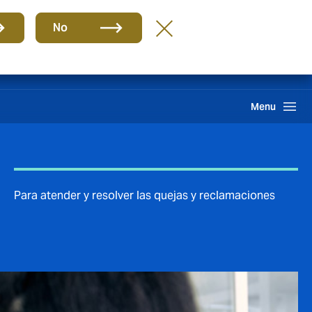
ES
No
ma interno de información
Howden One Network
Buscar
Menu
Para atender y resolver las quejas y reclamaciones