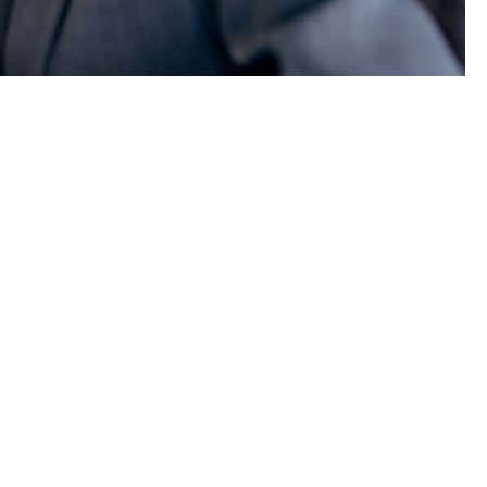
sde el 15 de
y servicios
tico del
cualquier
e las quejas