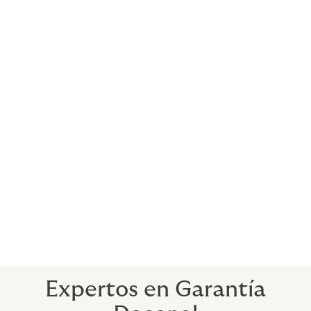
Gastos de Realojo y Pérdida alquileres
Gastos de Gastos de Realojo: Se cubren los
desembolsos debidamente justificados
ocasionados al Asegurado en su calidad de
ocupante de este mismo, por traslado,
almacenaje y alojamiento temporal por el
periodo de tiempo negociado.
Pérdida de Pérdida de alquileres: Se cubre el
perjuicio real sufrido por el Asegurado en su
calidad de propietario-arrendador a
consecuencia de la perdida de alquileres, por
el periodo de tiempo negociado.
Expertos en Garantía