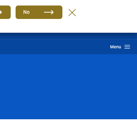
ES
No
ma interno de información
Howden One Network
Buscar
Menu