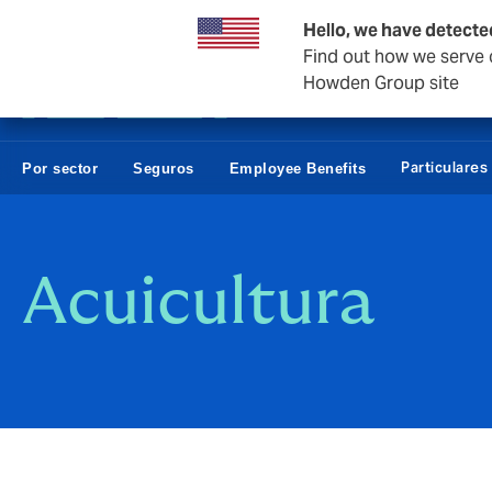
Empresas y Negocios
Reaseguro
Hello, we have detecte
Find out how we serve c
Howden Group site
Particulares
Por sector
Seguros
Employee Benefits
Acuicultura