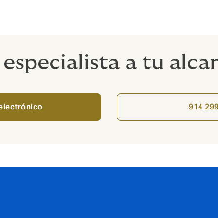
te
 especialista a tu alca
electrónico
914 29