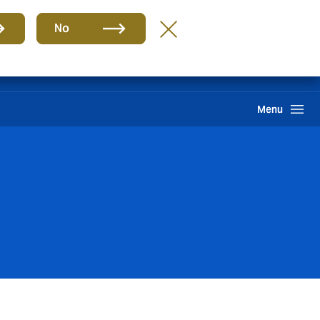
ES
No
ma interno de información
Howden One Network
Buscar
Menu