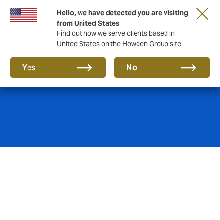
Hello, we have detected you are visiting
from United States
Find out how we serve clients based in
United States on the Howden Group site
Seguro de Caución
Yes
No
El seguro de
caución
es un contrato de seguro