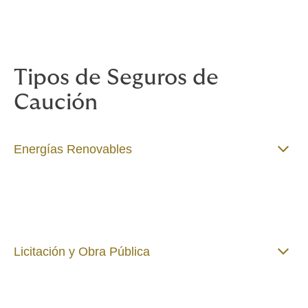
Howden
trabaja con sus clientes para garantizar que
su necesidad se presente de la mejor manera posible
con el fin de lograr las condiciones más favorables.
Tipos de Seguros de
Caución
Energías Renovables
Licitación y Obra Pública