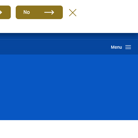
ES
No
ma interno de información
Howden One Network
Buscar
Menu