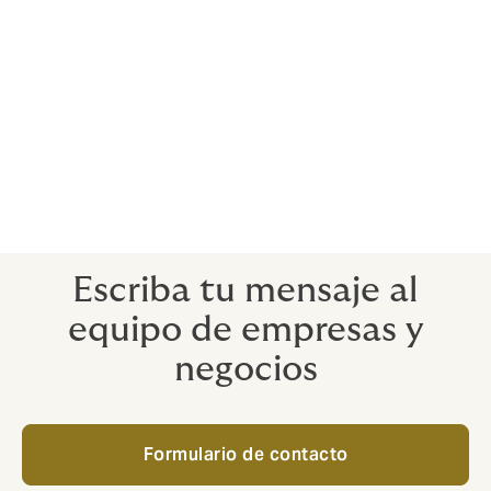
Servicio mejorado de gestión de riesgos para
grandes empresas
En Howden invertimos tiempo en conocer su empresa
y comprender su verdadera situación de riesgo.
Gracias a este profundo conocimiento, podemos
ofrecerle una cobertura que satisfaga realmente sus
necesidades de seguro. También podemos ayudarle a
minimizar su riesgo con asesoramiento actualizado
sobre tendencias de siniestros, herramientas de
gestión de riesgos y perspectivas.
Escriba tu mensaje al
equipo de empresas y
negocios
Formulario de contacto