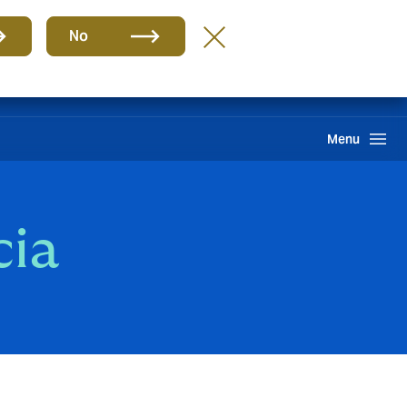
ES
No
ma interno de información
Howden One Network
Buscar
Menu
cia