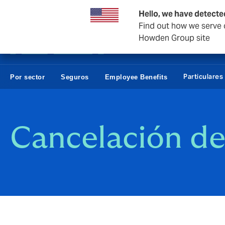
Empresas y Negocios
Reaseguro
Hello, we have detecte
Find out how we serve c
Howden Group site
Particulares
Por sector
Seguros
Employee Benefits
Cancelación de