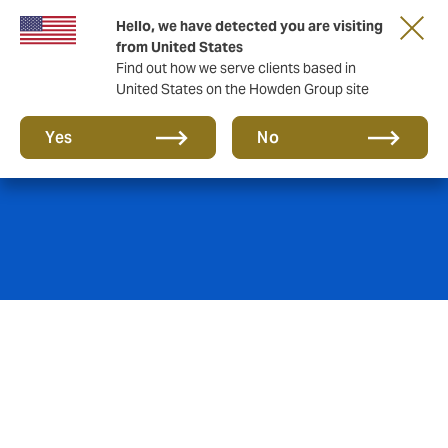
Hello, we have detected you are visiting
from United States
Find out how we serve clients based in
United States on the Howden Group site
Minería
Yes
No
Con una demanda de
materiales mineros en