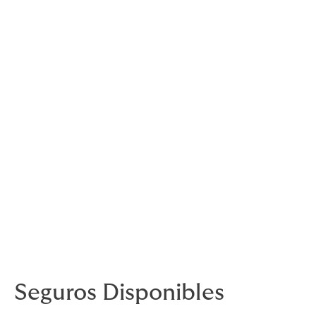
federaciones deportivas que son clientes
nuestros es máximo, al igual que el de los
federados accidentados a los que
atendemos en la gestión de los siniestros.
Diseño de productos específicos y
personalizados para la ampliación y
mejora de la oferta de la federación a sus
federados.
Análisis de riegos para proteger de
eventuales reclamaciones a la Junta
Directiva.
Seguros Disponibles