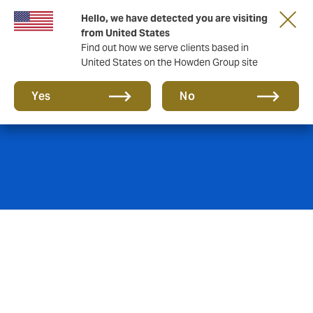
Hello, we have detected you are visiting
from United States
Find out how we serve clients based in
United States on the Howden Group site
Howden Marine
Yes
No
Cada día más, nuestros clientes requieren un bróker