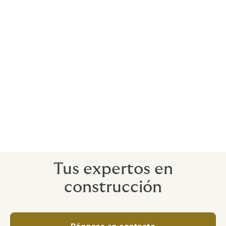
Diversificación. Amplio equipo
especializado en todo tipo de obras y
proyectos de construcción y montaje
industriales
Póliza de seguro basada en el concepto
de Todo Riesgo
Seguridad económica. La prima del
seguro se define al inicio de los trabajos
Tus expertos en
construcción