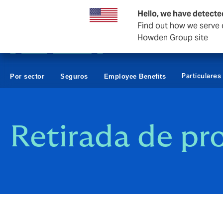
Empresas y Negocios
Reaseguro
Hello, we have detecte
Find out how we serve c
Howden Group site
Particulares
Por sector
Seguros
Employee Benefits
Retirada de pr