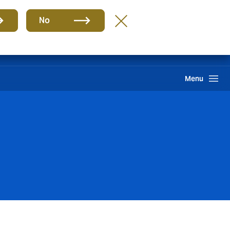
ES
No
ma interno de información
Howden One Network
Buscar
Menu