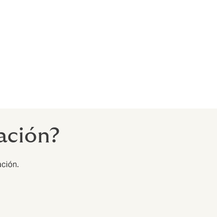
os
podemos
ación?
ación.