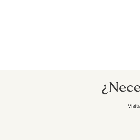
Las pólizas pueden cubrir a fabricantes, 
farmacéuticos con o sin receta. Capacidad
Contaminación de restaurante
Somos corredores en Londres de una póliz
cubrir grandes entidades corporativas. Ca
¿Nece
Visit