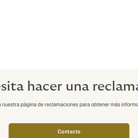
co-envasadores, co-fabricantes y re-envasadores de product
 disponible superior a 100 millones de dólares.
a exclusiva para las franquicias de restaurantes. También 
pacidad disponible superior a 100 millones de dólares.
sita hacer una reclam
a nuestra página de reclamaciones para obtener más inform
Contacto