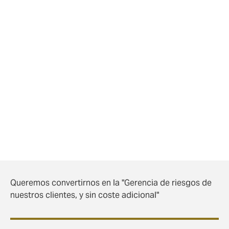
Avales-Seguros Personales, (salud, vida,
colectivo accidentes Convenio,
jubilación, etc)
Cancelación Eventos, (seguro
contingencias)
Gestión de Crisis
Cobertura Expatriados, (viaje, accidentes,
asistencia, salud/enfermedad, etc)
Queremos convertirnos en la "Gerencia de riesgos de
nuestros clientes, y sin coste adicional"