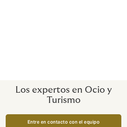
Una eficaz gestión del riesgo permite
garantizar la
continuidad del negocio de nuestros clientes
, y la
participación y apoyo de nuestros equipos,
desarrollando las estrategias adecuadas y
personalizadas a cada empresa, ayuda a seguir
operando en momentos complicados.
Los expertos en Ocio y
Turismo
Entre en contacto con el equipo