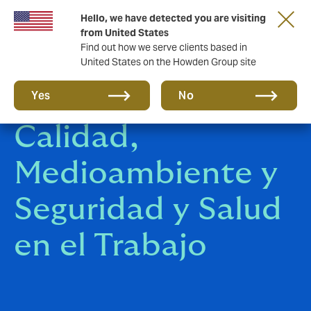
Hello, we have detected you are visiting
from United States
Find out how we serve clients based in
United States on the Howden Group site
Política de
Yes
No
Calidad,
Medioambiente y
Seguridad y Salud
en el Trabajo