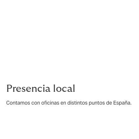
Especialización
En el seguro de responsabilidad civil
profesional trabajamos en el
asesoramiento de distintos programas de
seguro para colegios profesionales.
Presencia local
Contamos con oficinas en distintos puntos de España.