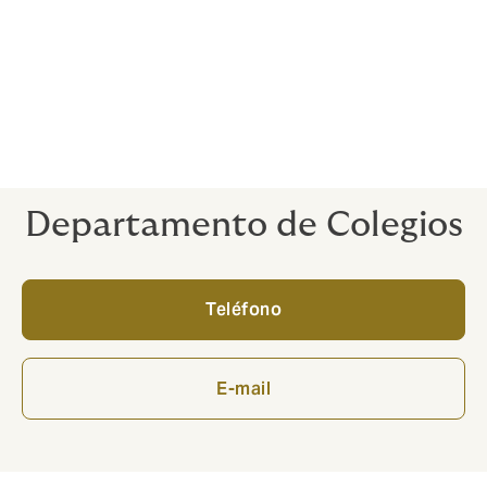
Mercado
Trabajamos con todas las compañías aseguradoras
especialistas y sólidas del mercado, tanto nacional
como internacional, ofreciendo las soluciones que
más se adapten a las necesidades de nuestros
clientes.
Departamento de Colegios
Teléfono
E-mail